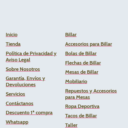
Inicio
Billar
Tienda
Accesorios para Billar
Política de Privacidad y
Bolas de Billar
Aviso Legal
Flechas de
Billar
Sobre Nosotros
Mesas de Billar
Garantía, Envíos y
Mobiliario
Devoluciones
Repuestos y Accesorios
Servicios
para Mesas
Contáctanos
Ropa Deportiva
Descuento 1ª compra
Tacos de Billar
Whats
app
Taller