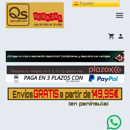
Español