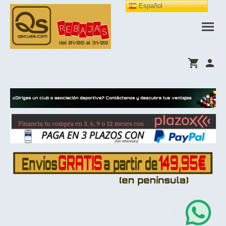
Español