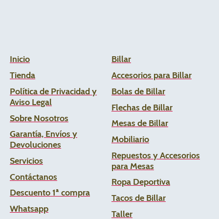
Inicio
Billar
Tienda
Accesorios para Billar
Política de Privacidad y
Bolas de Billar
Aviso Legal
Flechas de
Billar
Sobre Nosotros
Mesas de Billar
Garantía, Envíos y
Mobiliario
Devoluciones
Repuestos y Accesorios
Servicios
para Mesas
Contáctanos
Ropa Deportiva
Descuento 1ª compra
Tacos de Billar
Whats
app
Taller