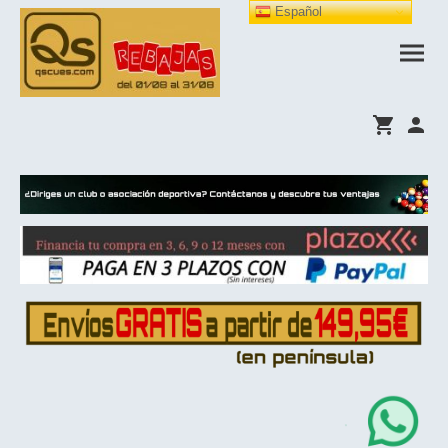
Español