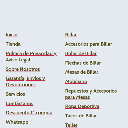
Inicio
Billar
Tienda
Accesorios para Billar
Política de Privacidad y
Bolas de Billar
Aviso Legal
Flechas de
Billar
Sobre Nosotros
Mesas de Billar
Garantía, Envíos y
Mobiliario
Devoluciones
Repuestos y Accesorios
Servicios
para Mesas
Contáctanos
Ropa Deportiva
Descuento 1ª compra
Tacos de Billar
Whats
app
Taller