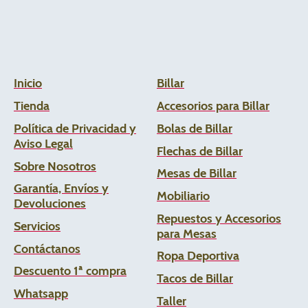
Inicio
Billar
Tienda
Accesorios para Billar
Política de Privacidad y
Bolas de Billar
Aviso Legal
Flechas de
Billar
Sobre Nosotros
Mesas de Billar
Garantía, Envíos y
Mobiliario
Devoluciones
Repuestos y Accesorios
Servicios
para Mesas
Contáctanos
Ropa Deportiva
Descuento 1ª compra
Tacos de Billar
Whats
app
Taller