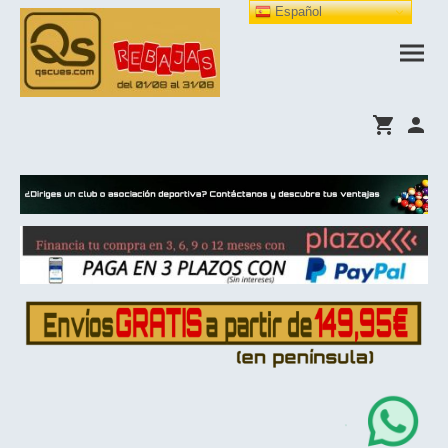
Español