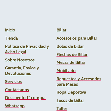
Inicio
Billar
Tienda
Accesorios para Billar
Política de Privacidad y
Bolas de Billar
Aviso Legal
Flechas de
Billar
Sobre Nosotros
Mesas de Billar
Garantía, Envíos y
Mobiliario
Devoluciones
Repuestos y Accesorios
Servicios
para Mesas
Contáctanos
Ropa Deportiva
Descuento 1ª compra
Tacos de Billar
Whats
app
Taller