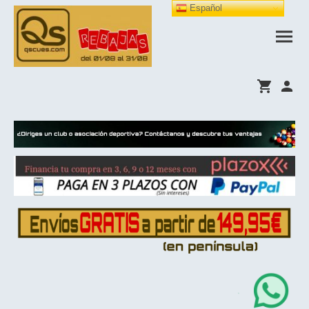
Español