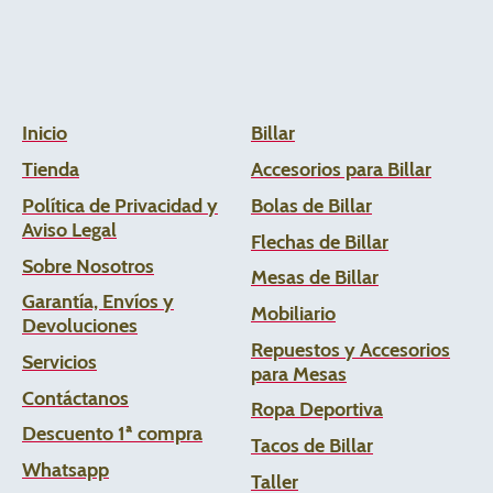
Inicio
Billar
Tienda
Accesorios para Billar
Política de Privacidad y
Bolas de Billar
Aviso Legal
Flechas de
Billar
Sobre Nosotros
Mesas de Billar
Garantía, Envíos y
Mobiliario
Devoluciones
Repuestos y Accesorios
Servicios
para Mesas
Contáctanos
Ropa Deportiva
Descuento 1ª compra
Tacos de Billar
Whats
app
Taller