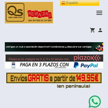
Español