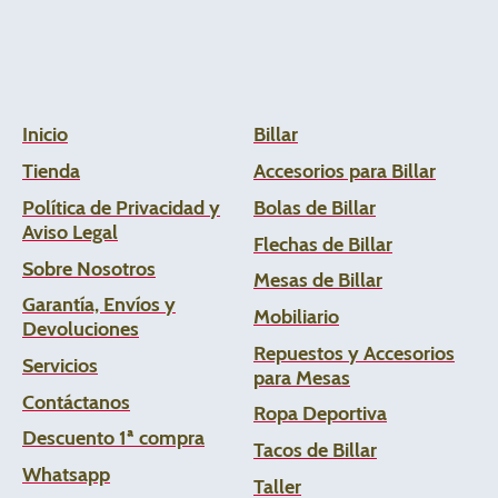
Inicio
Billar
Tienda
Accesorios para Billar
Política de Privacidad y
Bolas de Billar
Aviso Legal
Flechas de
Billar
Sobre Nosotros
Mesas de Billar
Garantía, Envíos y
Mobiliario
Devoluciones
Repuestos y Accesorios
Servicios
para Mesas
Contáctanos
Ropa Deportiva
Descuento 1ª compra
Tacos de Billar
Whats
app
Taller