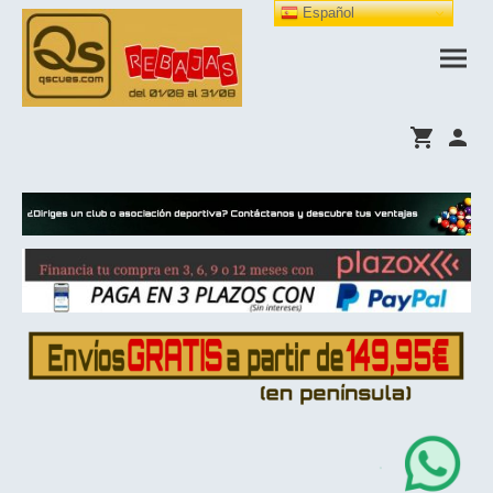
Español