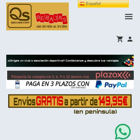
Español