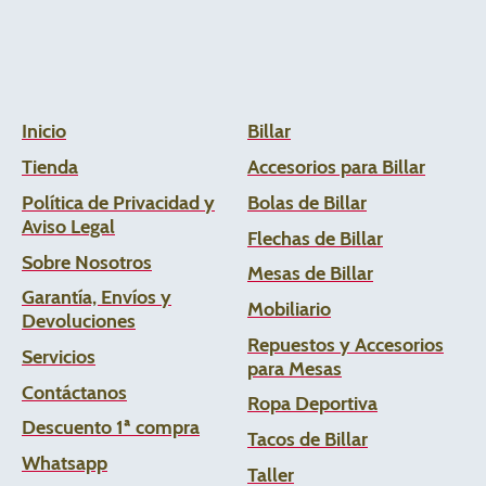
Inicio
Billar
Tienda
Accesorios para Billar
Política de Privacidad y
Bolas de Billar
Aviso Legal
Flechas de
Billar
Sobre Nosotros
Mesas de Billar
Garantía, Envíos y
Mobiliario
Devoluciones
Repuestos y Accesorios
Servicios
para Mesas
Contáctanos
Ropa Deportiva
Descuento 1ª compra
Tacos de Billar
Whats
app
Taller