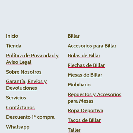
Inicio
Billar
Tienda
Accesorios para Billar
Política de Privacidad y
Bolas de Billar
Aviso Legal
Flechas de
Billar
Sobre Nosotros
Mesas de Billar
Garantía, Envíos y
Mobiliario
Devoluciones
Repuestos y Accesorios
Servicios
para Mesas
Contáctanos
Ropa Deportiva
Descuento 1ª compra
Tacos de Billar
Whats
app
Taller