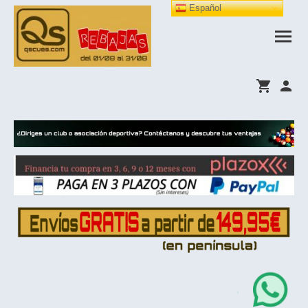
Español