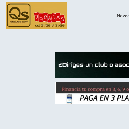
Nove
taqueras de
billar