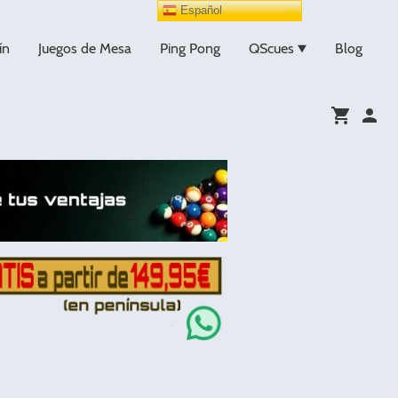
Español
ín
Juegos de Mesa
Ping Pong
QScues
Blog