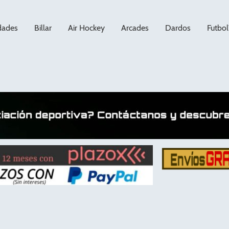
dades
Billar
Air Hockey
Arcades
Dardos
Futbol