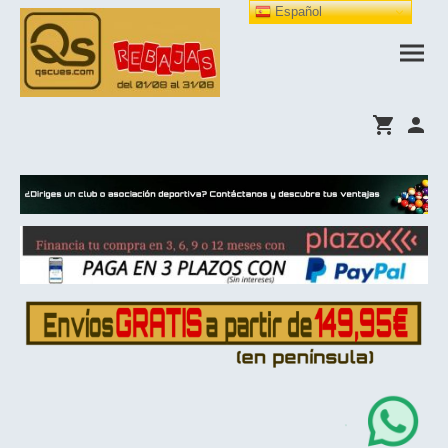
Español