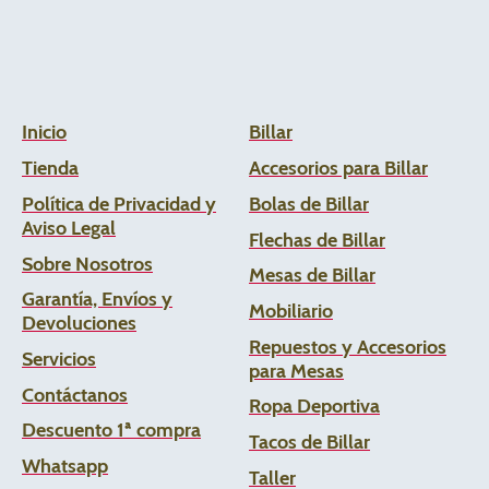
Inicio
Billar
Tienda
Accesorios para Billar
Política de Privacidad y
Bolas de Billar
Aviso Legal
Flechas de
Billar
Sobre Nosotros
Mesas de Billar
Garantía, Envíos y
Mobiliario
Devoluciones
Repuestos y Accesorios
Servicios
para Mesas
Contáctanos
Ropa Deportiva
Descuento 1ª compra
Tacos de Billar
Whats
app
Taller