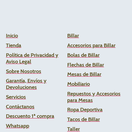
Inicio
Billar
Tienda
Accesorios para Billar
Política de Privacidad y
Bolas de Billar
Aviso Legal
Flechas de
Billar
Sobre Nosotros
Mesas de Billar
Garantía, Envíos y
Mobiliario
Devoluciones
Repuestos y Accesorios
Servicios
para Mesas
Contáctanos
Ropa Deportiva
Descuento 1ª compra
Tacos de Billar
Whats
app
Taller