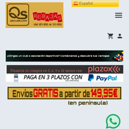
Español