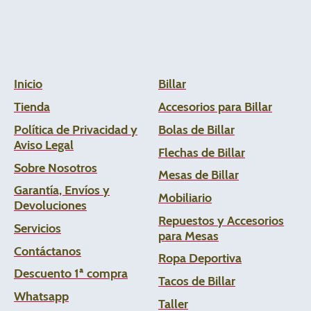
Inicio
Billar
Tienda
Accesorios para Billar
Política de Privacidad y
Bolas de Billar
Aviso Legal
Flechas de
Billar
Sobre Nosotros
Mesas de Billar
Garantía, Envíos y
Mobiliario
Devoluciones
Repuestos y Accesorios
Servicios
para Mesas
Contáctanos
Ropa Deportiva
Descuento 1ª compra
Tacos de Billar
Whats
app
Taller