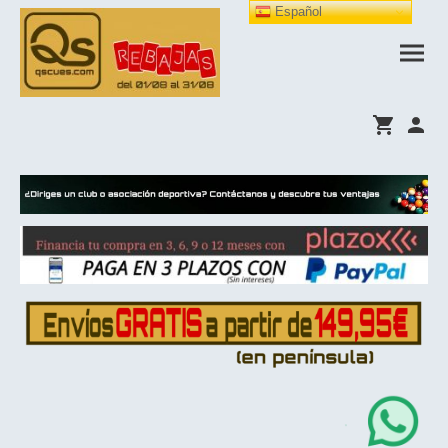
Español