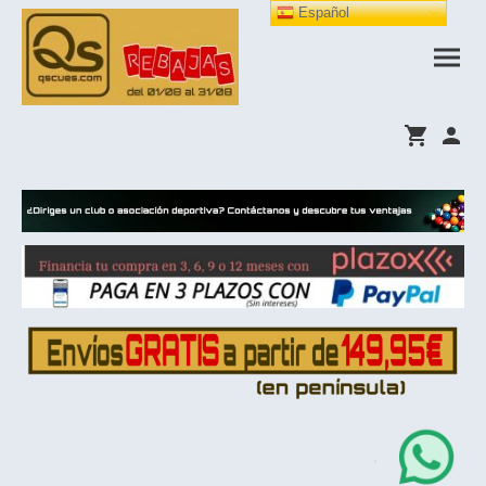
Español