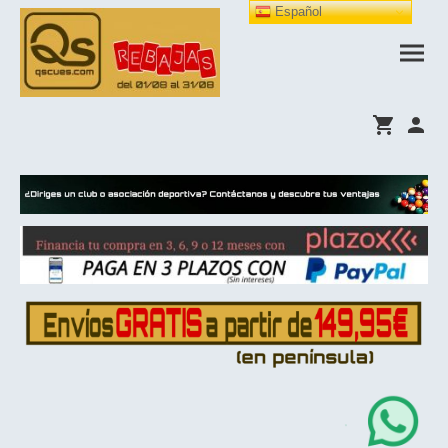
Español