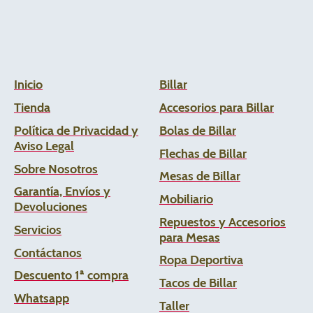
Inicio
Billar
Tienda
Accesorios para Billar
Política de Privacidad y
Bolas de Billar
Aviso Legal
Flechas de
Billar
Sobre Nosotros
Mesas de Billar
Garantía, Envíos y
Mobiliario
Devoluciones
Repuestos y Accesorios
Servicios
para Mesas
Contáctanos
Ropa Deportiva
Descuento 1ª compra
Tacos de Billar
Whats
app
Taller