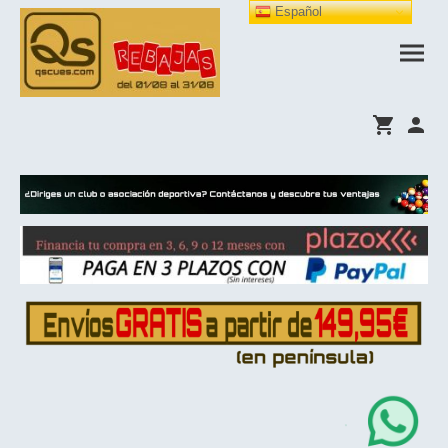
Español