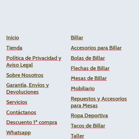
Inicio
Billar
Tienda
Accesorios para Billar
Política de Privacidad y
Bolas de Billar
Aviso Legal
Flechas de
Billar
Sobre Nosotros
Mesas de Billar
Garantía, Envíos y
Mobiliario
Devoluciones
Repuestos y Accesorios
Servicios
para Mesas
Contáctanos
Ropa Deportiva
Descuento 1ª compra
Tacos de Billar
Whats
app
Taller