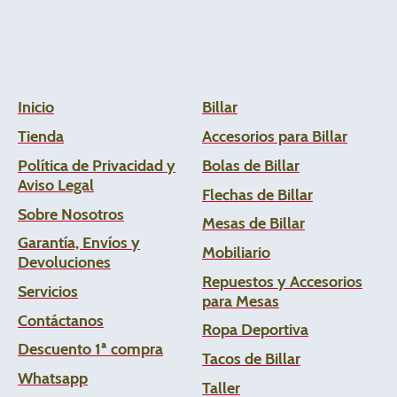
Inicio
Billar
Tienda
Accesorios para Billar
Política de Privacidad y
Bolas de Billar
Aviso Legal
Flechas de
Billar
Sobre Nosotros
Mesas de Billar
Garantía, Envíos y
Mobiliario
Devoluciones
Repuestos y Accesorios
Servicios
para Mesas
Contáctanos
Ropa Deportiva
Descuento 1ª compra
Tacos de Billar
Whats
app
Taller