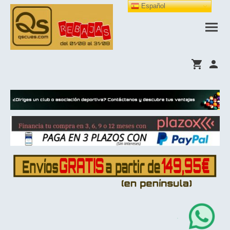
Español