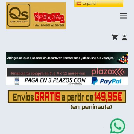
Español