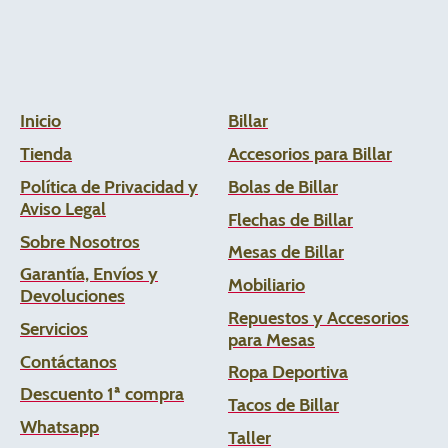
Inicio
Billar
Tienda
Accesorios para Billar
Política de Privacidad y
Bolas de Billar
Aviso Legal
Flechas de
Billar
Sobre Nosotros
Mesas de Billar
Garantía, Envíos y
Mobiliario
Devoluciones
Repuestos y Accesorios
Servicios
para Mesas
Contáctanos
Ropa Deportiva
Descuento 1ª compra
Tacos de Billar
Whats
app
Taller