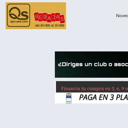
Nove
taqueras de
billar