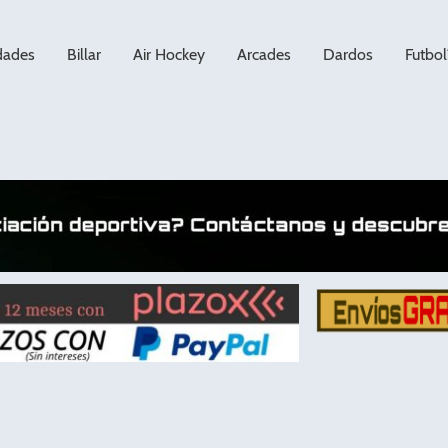
dades
Billar
Air Hockey
Arcades
Dardos
Futbol