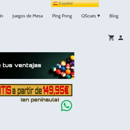
Español
ín
Juegos de Mesa
Ping Pong
QScues
Blog