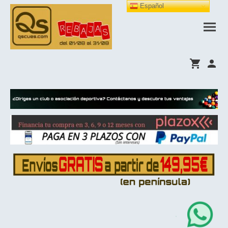
Español