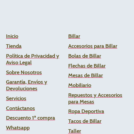
Inicio
Billar
Tienda
Accesorios para Billar
Política de Privacidad y
Bolas de Billar
Aviso Legal
Flechas de
Billar
Sobre Nosotros
Mesas de Billar
Garantía, Envíos y
Mobiliario
Devoluciones
Repuestos y Accesorios
Servicios
para Mesas
Contáctanos
Ropa Deportiva
Descuento 1ª compra
Tacos de Billar
Whats
app
Taller