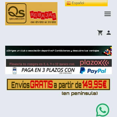
Español