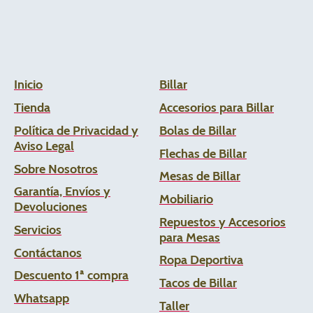
Inicio
Billar
Tienda
Accesorios para Billar
Política de Privacidad y
Bolas de Billar
Aviso Legal
Flechas de
Billar
Sobre Nosotros
Mesas de Billar
Garantía, Envíos y
Mobiliario
Devoluciones
Repuestos y Accesorios
Servicios
para Mesas
Contáctanos
Ropa Deportiva
Descuento 1ª compra
Tacos de Billar
Whats
app
Taller